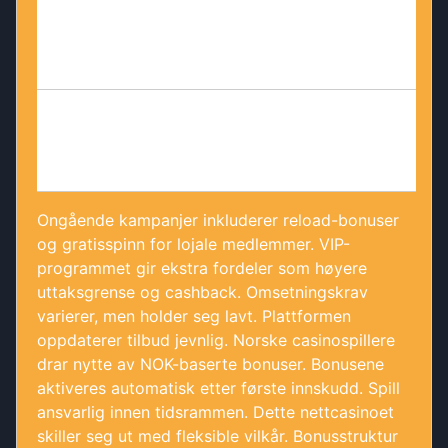
Tredje
200 NOK
5000
50
innskudd
NOK
(100%)
Fjerde
200 NOK
5000
-
innskudd
NOK
(100%)
Ongående kampanjer inkluderer reload-bonuser
og gratisspinn for lojale medlemmer. VIP-
programmet gir ekstra fordeler som høyere
uttaksgrense og cashback. Omsetningskrav
varierer, men holder seg lavt. Plattformen
oppdaterer tilbud jevnlig. Norske casinospillere
drar nytte av NOK-baserte bonuser. Bonusene
aktiveres automatisk etter første innskudd. Spill
ansvarlig innen tidsrammen. Dette nettcasinoet
skiller seg ut med fleksible vilkår. Bonusstruktur