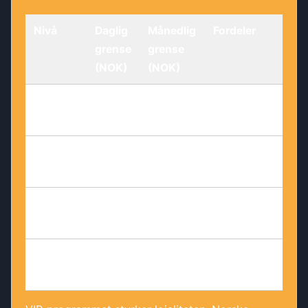
Nivå
Daglig
Månedlig
Fordeler
grense
grense
(NOK)
(NOK)
Bronse
10 000
50 000
10%
cashback
Sølv
20 000
100 000
Gratisspinn,
rask uttak
Gull
50
250 000
Personlig
000
manager
Platinum
100
500 000
Eksklusive
000
events