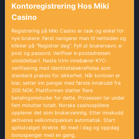
Kontoregistrering Hos Miki
Casino
Registrering på Miki Casino er rask og enkel for
nye brukere. Først navigerer man til nettsiden og
klikker på "Registrer deg". Fyll ut brukernavn, e-
post og passord. Verifiser e-postadressen
umiddelbart. Neste trinn innebærer KYC-
verifisering med identitetsbekreftelse som
standard praksis for sikkerhet. Når kontoen er
klar, setter inn penger med første innskudd fra
200 NOK. Plattformen støtter flere
betalingsmetoder for dette. Prosessen tar under
fem minutter totalt. Norske casinospillere
opplever det som brukervennlig. Etter innskudd
aktiveres velkomstpakken automatisk. Start
spillutvalget direkte. Bli med i dag og oppdag
bonuspenger med en gang.