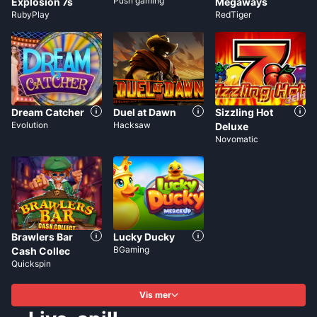
Push gaming
Explosion 7s
Megaways
RubyPlay
RedTiger
Dream Catcher
Duel at Dawn
Sizzling Hot
Evolution
Hacksaw
Deluxe
Novomatic
Brawlers Bar
Lucky Ducky
BGaming
Cash Collec
Quickspin
Vis mer