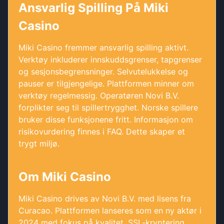
Ansvarlig Spilling På Miki
Casino
Miki Casino fremmer ansvarlig spilling aktivt.
Verktøy inkluderer innskuddsgrenser, tapgrenser
og sesjonsbegrensninger. Selvutelukkelse og
pauser er tilgjengelige. Plattformen minner om
verktøy regelmessig. Operatøren Novi B.V.
forplikter seg til spillertrygghet. Norske spillere
bruker disse funksjonene fritt. Informasjon om
risikovurdering finnes i FAQ. Dette skaper et
trygt miljø.
Om Miki Casino
Miki Casino drives av Novi B.V. med lisens fra
Curacao. Plattformen lanseres som en ny aktør i
2024 med fokus på kvalitet. SSL-kryptering