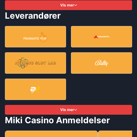
Vis mer
Leverandører
Vis mer
Miki Casino Anmeldelser