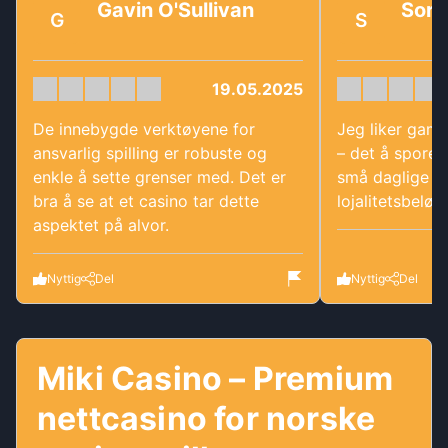
Gavin O'Sullivan
Sore
G
S
19.05.2025
De innebygde verktøyene for
Jeg liker gami
ansvarlig spilling er robuste og
– det å spore f
enkle å sette grenser med. Det er
små daglige op
bra å se at et casino tar dette
lojalitetsbeløn
aspektet på alvor.
Nyttig
Del
Nyttig
Del
Miki Casino – Premium
nettcasino for norske