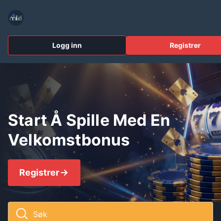
Logg inn
Registrer
Start Å Spille Med En
Velkomstbonus
Registrer