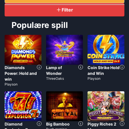
Filter
Populære spill
Diamonds
Lamp of
Coin Strike Hold
Power: Hold and
Wonder
and Win
ThreeOaks
Playson
win
Playson
Diamond
Big Bamboo
Piggy Riches 2